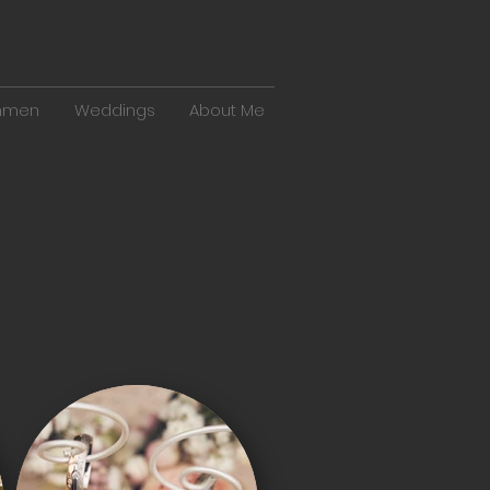
hmen
Weddings
About Me