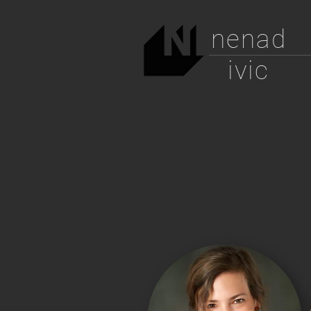
nen
ad
ivic