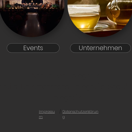
Events
Unternehmen
Nenad Ivic Fotografie
rtraits, Unternehmens Fotografie, Social 
Fotografie
Impressu
/
Datenschutzerklärun
m
g